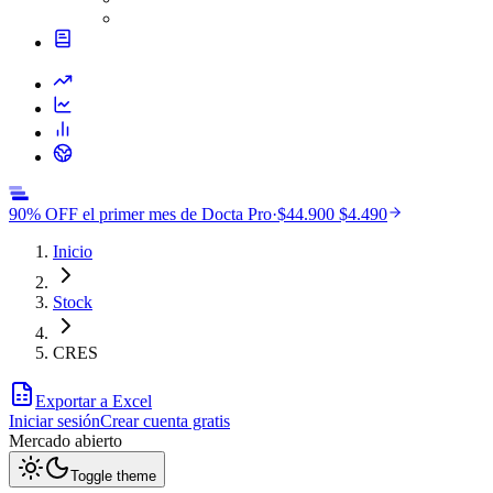
90% OFF el primer mes de Docta Pro
·
$44.900
$4.490
Inicio
Stock
CRES
Exportar a Excel
Iniciar sesión
Crear cuenta gratis
Mercado
abierto
Toggle theme