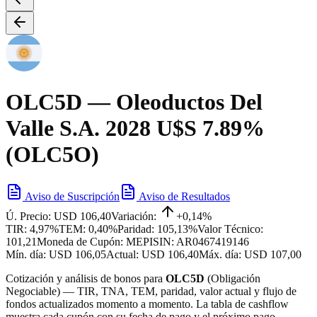
OLC5D
— Oleoductos Del
Valle S.A. 2028 U$S 7.89%
(OLC5O)
Aviso de Suscripción
Aviso de Resultados
Ú. Precio:
USD 106,40
Variación:
+0,14%
TIR:
4,97%
TEM:
0,40%
Paridad:
105,13%
Valor Técnico:
101,21
Moneda de Cupón:
MEP
ISIN:
AR0467419146
Mín. día:
USD 106,05
Actual:
USD 106,40
Máx. día:
USD 107,00
Cotización y análisis de bonos para
OLC5D
(
Obligación
Negociable
) — TIR, TNA, TEM, paridad, valor actual y flujo de
fondos actualizados momento a momento. La tabla de cashflow
muestra cada cupón con su fecha de pago y el próximo pago