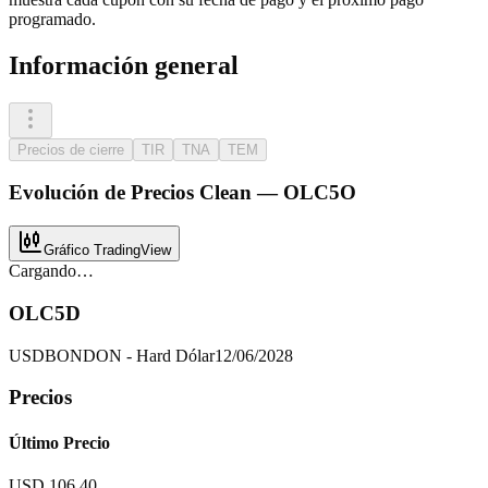
programado.
Información general
Precios de cierre
TIR
TNA
TEM
Evolución de
Precios Clean
—
OLC5O
Gráfico TradingView
Cargando…
OLC5D
USD
BOND
ON - Hard Dólar
12/06/2028
Precios
Último Precio
USD 106,40