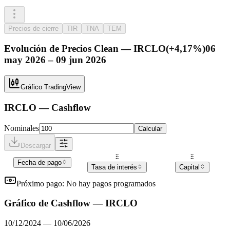
Precios de cierre
TIR
TNA
TEM
Evolución de
Precios Clean
—
IRCLO
(
+4,17%
)
06
may 2026 – 09 jun 2026
Gráfico TradingView
IRCLO
— Cashflow
Nominales
Calcular
Descargar
Fecha de pago
Tasa de interés
Capital
Próximo pago:
No hay pagos programados
Gráfico de Cashflow —
IRCLO
10/12/2024
—
10/06/2026