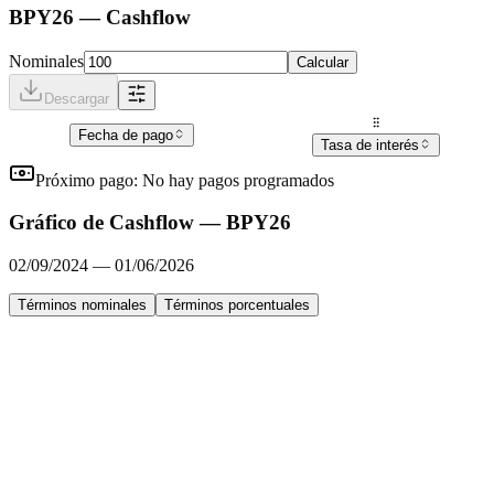
BPY26
— Cashflow
Nominales
Calcular
Descargar
Fecha de pago
Tasa de interés
Próximo pago:
No hay pagos programados
Gráfico de Cashflow —
BPY26
02/09/2024
—
01/06/2026
Términos nominales
Términos porcentuales