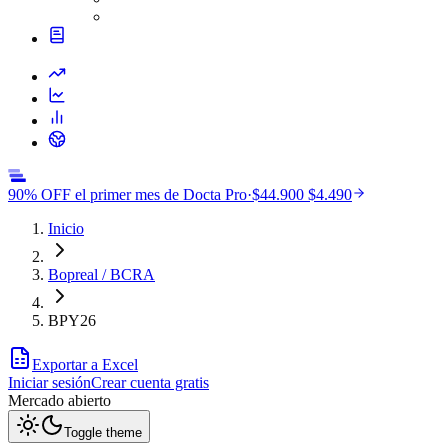
90% OFF el primer mes de Docta Pro
·
$44.900
$4.490
Inicio
Bopreal / BCRA
BPY26
Exportar a Excel
Iniciar sesión
Crear cuenta gratis
Mercado
abierto
Toggle theme