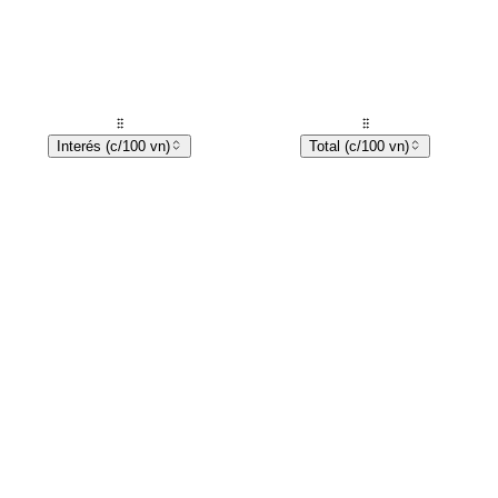
Interés (c/100 vn)
Total (c/100 vn)