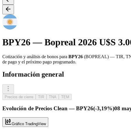
BPY26
— Bopreal 2026 U$S 3.
Cotización y análisis de bonos para
BPY26
(
BOPREAL
) — TIR, TNA
de pago y el próximo pago programado.
Información general
Precios de cierre
TIR
TNA
TEM
Evolución de
Precios Clean
—
BPY26
(
-3,19%
)
08 may
Gráfico TradingView